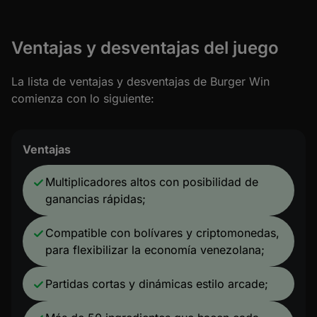
Ventajas y desventajas del juego
La lista de ventajas y desventajas de Burger Win
comienza con lo siguiente:
Ventajas
Multiplicadores altos con posibilidad de
ganancias rápidas;
Compatible con bolívares y criptomonedas,
para flexibilizar la economía venezolana;
Partidas cortas y dinámicas estilo arcade;