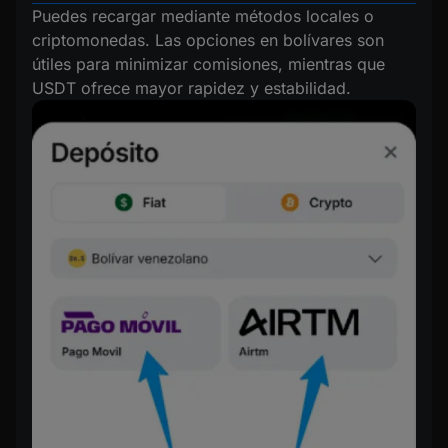
Puedes recargar mediante métodos locales o
criptomonedas. Las opciones en bolívares son
útiles para minimizar comisiones, mientras que
USDT ofrece mayor rapidez y estabilidad.