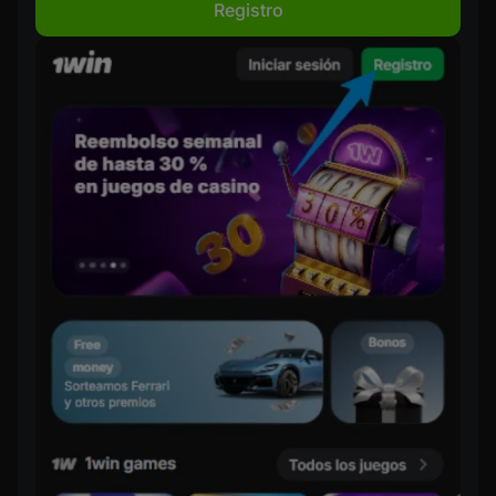
Registro