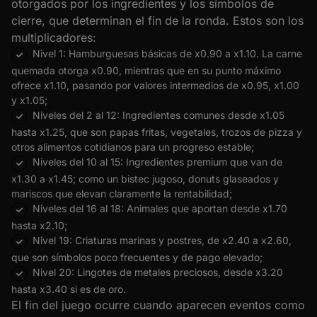
otorgados por los ingredientes y los símbolos de
cierre, que determinan el fin de la ronda. Estos son los
multiplicadores:
Nivel 1: Hamburguesas básicas de x0.90 a x1.10. La carne
quemada otorga x0.90, mientras que en su punto máximo
ofrece x1.10, pasando por valores intermedios de x0.95, x1.00
y x1.05;
Niveles del 2 al 12: Ingredientes comunes desde x1.05
hasta x1.25, que son papas fritas, vegetales, trozos de pizza y
otros alimentos cotidianos para un progreso estable;
Niveles del 10 al 15: Ingredientes premium que van de
x1.30 a x1.45; como un bistec jugoso, donuts glaseados y
mariscos que elevan claramente la rentabilidad;
Niveles del 16 al 18: Animales que aportan desde x1.70
hasta x2.10;
Nivel 19: Criaturas marinas y postres, de x2.40 a x2.60,
que son símbolos poco frecuentes y de pago elevado;
Nivel 20: Lingotes de metales preciosos, desde x3.20
hasta x3.40 si es de oro.
El fin del juego ocurre cuando aparecen eventos como