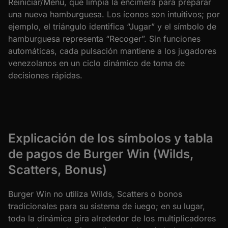
Reiniciar/Menú, que limpia la encimera para preparar
una nueva hamburguesa. Los íconos son intuitivos; por
ejemplo, el triángulo identifica “Jugar” y el símbolo de
hamburguesa representa “Recoger”. Sin funciones
automáticas, cada pulsación mantiene a los jugadores
venezolanos en un ciclo dinámico de toma de
decisiones rápidas.
Explicación de los símbolos y tabla
de pagos de Burger Win (Wilds,
Scatters, Bonus)
Burger Win no utiliza Wilds, Scatters o bonos
tradicionales para su sistema de iuego; en su lugar,
toda la dinámica gira alrededor de los multiplicadores