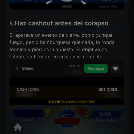
Haz cashout antes del colapso
5.
Si aparece un evento de cierre, como yunque,
fuego, pez o hamburguesa quemada, la ronda
termina y pierdes la apuesta. El objetivo es
retirarse a tiempo, en cualquier momento.