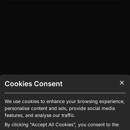
Hasta 50.000
Primero
100%
VES
Según
Segundo
120%
progreso
Según
Tercero
130%
progreso
Según
Cuarto
150%
Cookies Consent
progreso
Para activar el bono de bienvenida, introduce el
We use cookies to enhance your browsing experience,
código
VEBET1WCOM
al registrarte o al hacer tu
personalise content and ads, provide social media
primer depósito. Esto te permitirá comenzar a jugar
features, and analyse our traffic.
con saldo adicional desde el inicio.
By clicking "Accept All Cookies", you consent to the