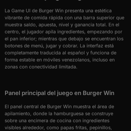
La Game UI de Burger Win presenta una estética
vibrante de comida rápida con una barra superior que
muestra saldo, apuesta, nivel y ganancia total. En el
centro, el jugador apila ingredientes, empezando por
el pan inferior; mientras que debajo se encuentran los
botones de menú, jugar y cobrar. La interfaz está
completamente traducida al español y funciona de
forma estable en móviles venezolanos, incluso en
zonas con conectividad limitada.
Panel principal del juego en Burger Win
El panel central de Burger Win muestra el área de
apilamiento, donde la hamburguesa se construye
sobre una encimera de cocina con ingredientes
visibles alrededor, como papas fritas, pepinillos,