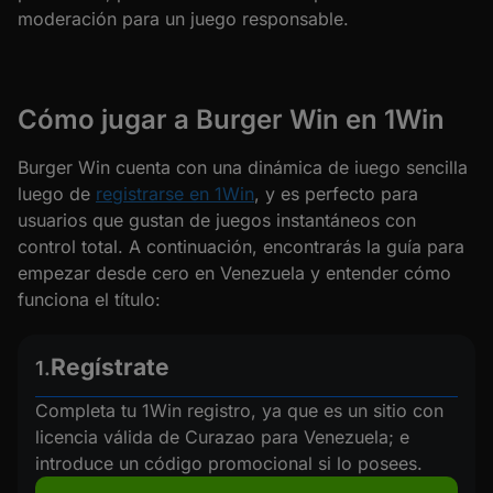
moderación para un juego responsable.
Cómo jugar a Burger Win en 1Win
Burger Win cuenta con una dinámica de iuego sencilla
luego de
registrarse en 1Win
, y es perfecto para
usuarios que gustan de juegos instantáneos con
control total. A continuación, encontrarás la guía para
empezar desde cero en Venezuela y entender cómo
funciona el título:
Regístrate
1.
Completa tu 1Win registro, ya que es un sitio con
licencia válida de Curazao para Venezuela; e
introduce un código promocional si lo posees.