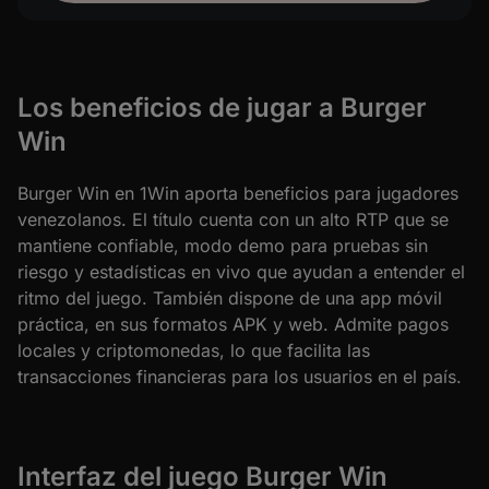
Los beneficios de jugar a Burger
Win
Burger Win en 1Win aporta beneficios para jugadores
venezolanos. El título cuenta con un alto RTP que se
mantiene confiable, modo demo para pruebas sin
riesgo y estadísticas en vivo que ayudan a entender el
ritmo del juego. También dispone de una app móvil
práctica, en sus formatos APK y web. Admite pagos
locales y criptomonedas, lo que facilita las
transacciones financieras para los usuarios en el país.
Interfaz del juego Burger Win