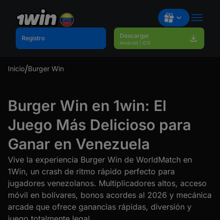
Descargar
Registro
Android | iOS
Inicio
Burger Win
Obtener
Burger Win en 1win: El
Juego Más Delicioso para
Ganar en Venezuela
Vive la experiencia Burger Win de WorldMatch en
1Win, un crash de ritmo rápido perfecto para
jugadores venezolanos. Multiplicadores altos, acceso
móvil en bolívares, bonos acordes al 2026 y mecánica
arcade que ofrece ganancias rápidas, diversión y
juego totalmente legal.