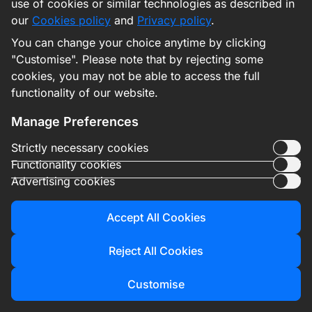
use of cookies or similar technologies as described in
our
Cookies policy
and
Privacy policy
.
Versión demo gratuita
You can change your choice anytime by clicking
"Customise". Please note that by rejecting some
La 1Win Burger Win demo ofrece una réplica exacta
cookies, you may not be able to access the full
de la mecánica del juego real; consiste en los mismos
functionality of our website.
multiplicadores, los mismos símbolos y la misma
posibilidad de colapso, pero sin usar dinero real. Esta
Manage Preferences
demo gratuita es ideal para práctica sin riesgo, lo que
permite al jugador aprender las reglas, verificar cómo
Strictly necessary cookies
funciona el retiro manual, probar estrategias y
Functionality cookies
observar la volatilidad antes de apostar en bolívares o
Advertising cookies
criptomonedas.
Accept All Cookies
Reject All Cookies
Descarga la Burger Win App
Al 1Win Burger Win APK descargar, puedes jugar con
Customise
mayor estabilidad y velocidad en tu móvil,
especialmente en dispositivos venezolanos con