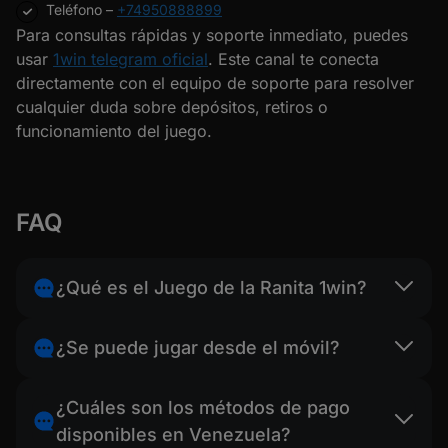
Teléfono –
+74950888899
Para consultas rápidas y soporte inmediato, puedes
usar
1win telegram oficial
. Este canal te conecta
directamente con el equipo de soporte para resolver
cualquier duda sobre depósitos, retiros o
funcionamiento del juego.
FAQ
¿Qué es el Juego de la Ranita 1win?
¿Se puede jugar desde el móvil?
¿Cuáles son los métodos de pago
disponibles en Venezuela?