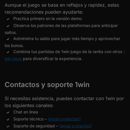
Aunque el juego se basa en reflejos y rapidez, estas
recomendaciones pueden ayudarte:
Practica primero en la versión demo.
Observa los patrones de las plataformas para anticipar
saltos.
Administra tu saldo para jugar más tiempo y aprovechar
los bonos.
Combina tus partidas de 1win juego de la ranita con otros
1
win jugar
para diversificar la experiencia.
Contactos y soporte 1win
Si necesitas asistencia, puedes contactar con 1win por
los siguientes canales:
Chat en línea
Soporte técnico –
[email protected]
Soporte de seguridad –
[email protected]