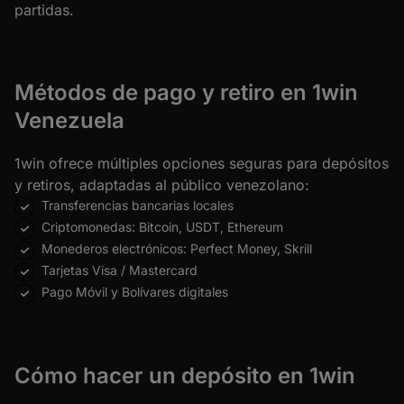
partidas.
Métodos de pago y retiro en 1win
Venezuela
1win ofrece múltiples opciones seguras para depósitos
y retiros, adaptadas al público venezolano:
Transferencias bancarias locales
Criptomonedas: Bitcoin, USDT, Ethereum
Monederos electrónicos: Perfect Money, Skrill
Tarjetas Visa / Mastercard
Pago Móvil y Bolívares digitales
Cómo hacer un depósito en 1win