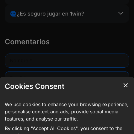
¿Es seguro jugar en 1win?
Comentarios
Cookies Consent
We use cookies to enhance your browsing experience,
personalise content and ads, provide social media
features, and analyse our traffic.
By clicking "Accept All Cookies", you consent to the