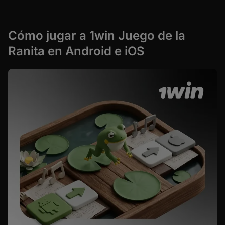
Cómo jugar a 1win Juego de la
Ranita en Android e iOS