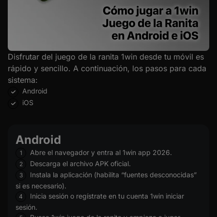
Disfrutar del juego de la ranita 1win desde tu móvil es
rápido y sencillo. A continuación, los pasos para cada
sistema:
Android
iOS
Android
Abre el navegador y entra al 1win app 2026.
Descarga el archivo APK oficial.
Instala la aplicación (habilita “fuentes desconocidas”
si es necesario).
Inicia sesión o regístrate en tu cuenta 1win iniciar
sesión.