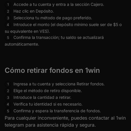
Accede a tu cuenta y entra a la sección Cajero.
Haz clic en Depósito.
Selecciona tu método de pago preferido.
Introduce el monto (el depósito mínimo suele ser de $5 o
su equivalente en VES).
Confirma la transacción; tu saldo se actualizará
automáticamente.
Cómo retirar fondos en 1win
Ingresa a tu cuenta y selecciona Retirar fondos.
Elige el método de retiro disponible.
Introduce la cantidad a retirar.
Verifica tu identidad si es necesario.
Confirma y espera la transferencia de fondos.
Para cualquier inconveniente, puedes contactar al 1win
telegram para asistencia rápida y segura.