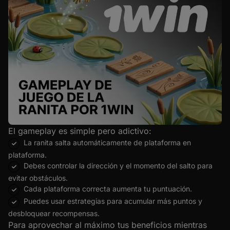
El gameplay es simple pero adictivo:
La ranita salta automáticamente de plataforma en
plataforma.
Debes controlar la dirección y el momento del salto para
evitar obstáculos.
Cada plataforma correcta aumenta tu puntuación.
Puedes usar estrategias para acumular más puntos y
desbloquear recompensas.
Para aprovechar al máximo tus beneficios mientras