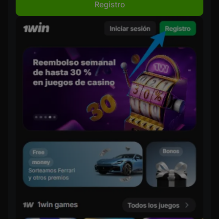
Registro