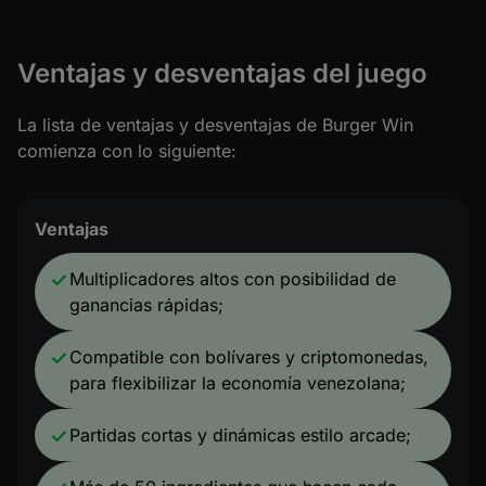
Ventajas y desventajas del juego
La lista de ventajas y desventajas de Burger Win
comienza con lo siguiente:
Ventajas
Multiplicadores altos con posibilidad de
ganancias rápidas;
Compatible con bolívares y criptomonedas,
para flexibilizar la economía venezolana;
Partidas cortas y dinámicas estilo arcade;