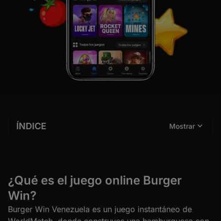
ÍNDICE
Mostrar
¿Qué es el juego online Burger
Win?
Burger Win Venezuela es un juego instantáneo de
WorldMatch, donde construyes una hamburguesa con