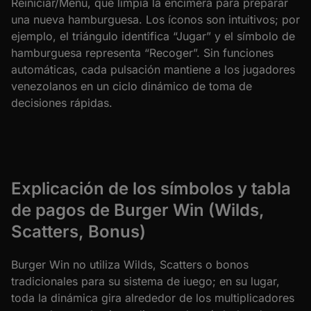
Reiniciar/Menú, que limpia la encimera para preparar
una nueva hamburguesa. Los íconos son intuitivos; por
ejemplo, el triángulo identifica “Jugar” y el símbolo de
hamburguesa representa “Recoger”. Sin funciones
automáticas, cada pulsación mantiene a los jugadores
venezolanos en un ciclo dinámico de toma de
decisiones rápidas.
Explicación de los símbolos y tabla
de pagos de Burger Win (Wilds,
Scatters, Bonus)
Burger Win no utiliza Wilds, Scatters o bonos
tradicionales para su sistema de iuego; en su lugar,
toda la dinámica gira alrededor de los multiplicadores