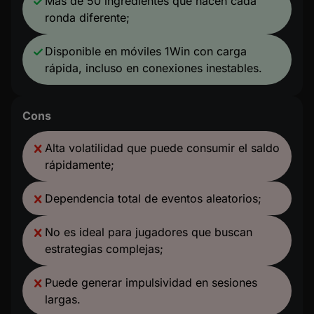
Más de 50 ingredientes que hacen cada
ronda diferente;
Disponible en móviles 1Win con carga
rápida, incluso en conexiones inestables.
Cons
Alta volatilidad que puede consumir el saldo
rápidamente;
Dependencia total de eventos aleatorios;
No es ideal para jugadores que buscan
estrategias complejas;
Puede generar impulsividad en sesiones
largas.