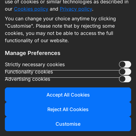
use of cookies or similar technologies as described in
our
Cookies policy
and
Privacy policy
.
Versión demo gratuita
You can change your choice anytime by clicking
"Customise". Please note that by rejecting some
La 1Win Burger Win demo ofrece una réplica exacta
cookies, you may not be able to access the full
de la mecánica del juego real; consiste en los mismos
functionality of our website.
multiplicadores, los mismos símbolos y la misma
posibilidad de colapso, pero sin usar dinero real. Esta
Manage Preferences
demo gratuita es ideal para práctica sin riesgo, lo que
permite al jugador aprender las reglas, verificar cómo
Strictly necessary cookies
funciona el retiro manual, probar estrategias y
Functionality cookies
observar la volatilidad antes de apostar en bolívares o
Advertising cookies
criptomonedas.
Accept All Cookies
Reject All Cookies
Descarga la Burger Win App
Al 1Win Burger Win APK descargar, puedes jugar con
Customise
mayor estabilidad y velocidad en tu móvil,
especialmente en dispositivos venezolanos con