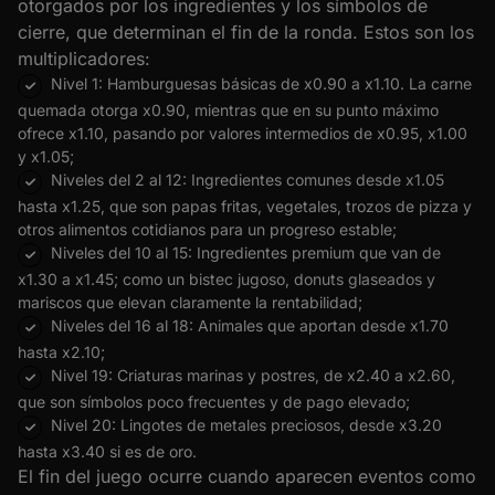
otorgados por los ingredientes y los símbolos de
cierre, que determinan el fin de la ronda. Estos son los
multiplicadores:
Nivel 1: Hamburguesas básicas de x0.90 a x1.10. La carne
quemada otorga x0.90, mientras que en su punto máximo
ofrece x1.10, pasando por valores intermedios de x0.95, x1.00
y x1.05;
Niveles del 2 al 12: Ingredientes comunes desde x1.05
hasta x1.25, que son papas fritas, vegetales, trozos de pizza y
otros alimentos cotidianos para un progreso estable;
Niveles del 10 al 15: Ingredientes premium que van de
x1.30 a x1.45; como un bistec jugoso, donuts glaseados y
mariscos que elevan claramente la rentabilidad;
Niveles del 16 al 18: Animales que aportan desde x1.70
hasta x2.10;
Nivel 19: Criaturas marinas y postres, de x2.40 a x2.60,
que son símbolos poco frecuentes y de pago elevado;
Nivel 20: Lingotes de metales preciosos, desde x3.20
hasta x3.40 si es de oro.
El fin del juego ocurre cuando aparecen eventos como