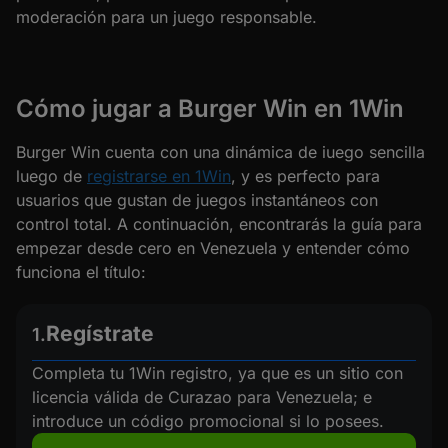
moderación para un juego responsable.
Cómo jugar a Burger Win en 1Win
Burger Win cuenta con una dinámica de iuego sencilla
luego de
registrarse en 1Win
, y es perfecto para
usuarios que gustan de juegos instantáneos con
control total. A continuación, encontrarás la guía para
empezar desde cero en Venezuela y entender cómo
funciona el título:
Regístrate
1.
Completa tu 1Win registro, ya que es un sitio con
licencia válida de Curazao para Venezuela; e
introduce un código promocional si lo posees.