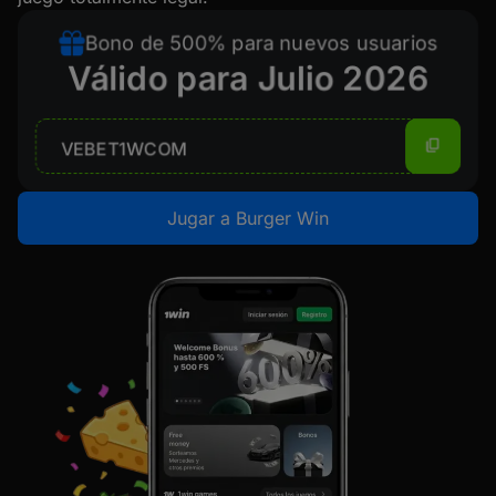
Bono de 500% para nuevos usuarios
Válido para Julio 2026
VEBET1WCOM
Jugar a Burger Win