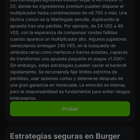
20, donde los ingredientes premium pueden disparar el
multiplicador hasta combinaciones de x6.700 o más. Una
táctica común es la Martingala sencilla, duplicando la
apuesta tras una pérdida. Por ejemplo, de 24 VES a 49
VES, con la esperanza de compensar rondas fallidas
cuando aparece un multiplicador alto. Algunos jugadores
venezolanos arriesgan 245 VES, en la búsqueda de
símbolos raros como mariscos o barras doradas, capaces
de transformar una apuesta pequeña en pagos x1.000+.
Sin embargo, estas estrategias pueden vaciar el bankroll
rápidamente. Se recomienda fijar límites estrictos de
pérdidas, usar sesiones cortas y detenerse después de
una gran ganancia en Venezuela. La emoción es intensa,
pero la responsabilidad es fundamental para evitar riesgos
innecesarios.
Probar
Estrategias seguras en Burger