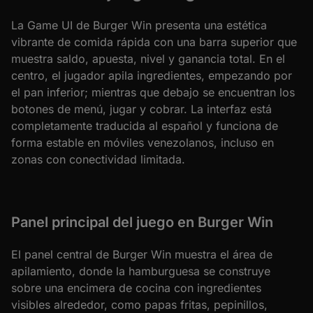
La Game UI de Burger Win presenta una estética
vibrante de comida rápida con una barra superior que
muestra saldo, apuesta, nivel y ganancia total. En el
centro, el jugador apila ingredientes, empezando por
el pan inferior; mientras que debajo se encuentran los
botones de menú, jugar y cobrar. La interfaz está
completamente traducida al español y funciona de
forma estable en móviles venezolanos, incluso en
zonas con conectividad limitada.
Panel principal del juego en Burger Win
El panel central de Burger Win muestra el área de
apilamiento, donde la hamburguesa se construye
sobre una encimera de cocina con ingredientes
visibles alrededor, como papas fritas, pepinillos,