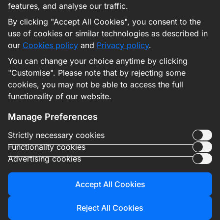
features, and analyse our traffic.
By clicking "Accept All Cookies", you consent to the
Copyright © 2026
use of cookies or similar technologies as described in
La plataforma 1Win Venezuela tiene un fin
our
Cookies policy
and
Privacy policy
.
estrictamente recreativo y no debe considerarse un
You can change your choice anytime by clicking
medio para generar ingresos. El acceso está
"Customise". Please note that by rejecting some
restringido exclusivamente a residentes de
cookies, you may not be able to access the full
Venezuela mayores de 18 años. En caso de
functionality of our website.
presentar conductas de riesgo asociadas al juego,
le sugerimos contactar a un profesional.
Manage Preferences
Soporte:
[email protected]
Strictly necessary cookies
Licencia de Curazao: N.º 8048/JAZ2018-040
Functionality cookies
18+
Advertising cookies
Soporte técnico:
[email protected]
Accept All Cookies
Servicio de seguridad:
[email protected]
Teléfono: +74950888899
Reject All Cookies
Telegram: @FAQ_1win_bot