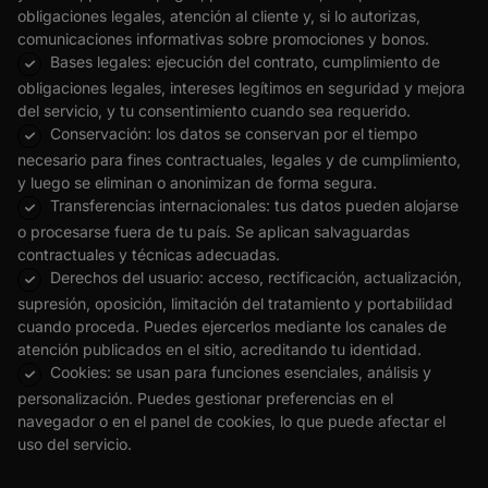
obligaciones legales, atención al cliente y, si lo autorizas,
comunicaciones informativas sobre promociones y bonos.
Bases legales: ejecución del contrato, cumplimiento de
obligaciones legales, intereses legítimos en seguridad y mejora
del servicio, y tu consentimiento cuando sea requerido.
Conservación: los datos se conservan por el tiempo
necesario para fines contractuales, legales y de cumplimiento,
y luego se eliminan o anonimizan de forma segura.
Transferencias internacionales: tus datos pueden alojarse
o procesarse fuera de tu país. Se aplican salvaguardas
contractuales y técnicas adecuadas.
Derechos del usuario: acceso, rectificación, actualización,
supresión, oposición, limitación del tratamiento y portabilidad
cuando proceda. Puedes ejercerlos mediante los canales de
atención publicados en el sitio, acreditando tu identidad.
Cookies: se usan para funciones esenciales, análisis y
personalización. Puedes gestionar preferencias en el
navegador o en el panel de cookies, lo que puede afectar el
uso del servicio.