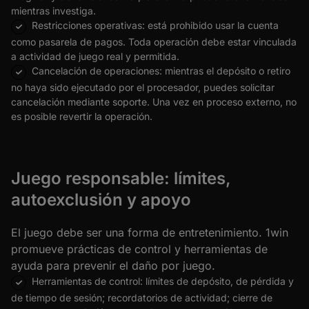
mientras investiga.
Restricciones operativas: está prohibido usar la cuenta
como pasarela de pagos. Toda operación debe estar vinculada
a actividad de juego real y permitida.
Cancelación de operaciones: mientras el depósito o retiro
no haya sido ejecutado por el procesador, puedes solicitar
cancelación mediante soporte. Una vez en proceso externo, no
es posible revertir la operación.
Juego responsable: límites,
autoexclusión y apoyo
El juego debe ser una forma de entretenimiento. 1win
promueve prácticas de control y herramientas de
ayuda para prevenir el daño por juego.
Herramientas de control: límites de depósito, de pérdida y
de tiempo de sesión; recordatorios de actividad; cierre de