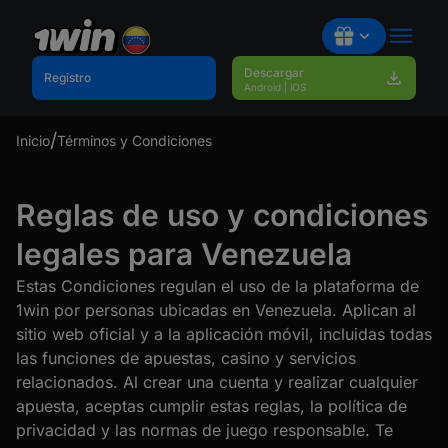
Descargar
Registro
Android | iOS
Inicio
Términos y Condiciones
Obtener
Reglas de uso y condiciones
legales para Venezuela
Estas Condiciones regulan el uso de la plataforma de
1win por personas ubicadas en Venezuela. Aplican al
sitio web oficial y a la aplicación móvil, incluidas todas
las funciones de apuestas, casino y servicios
relacionados. Al crear una cuenta y realizar cualquier
apuesta, aceptas cumplir estas reglas, la política de
privacidad y las normas de juego responsable. Te