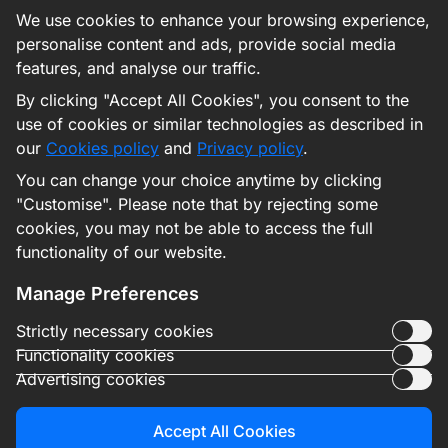
We use cookies to enhance your browsing experience,
Contacta con Nosotros
personalise content and ads, provide social media
features, and analyse our traffic.
By clicking "Accept All Cookies", you consent to the
Copyright © 2026
use of cookies or similar technologies as described in
La plataforma 1Win Venezuela tiene un fin
our
Cookies policy
and
Privacy policy
.
estrictamente recreativo y no debe considerarse un
You can change your choice anytime by clicking
medio para generar ingresos. El acceso está
"Customise". Please note that by rejecting some
restringido exclusivamente a residentes de
cookies, you may not be able to access the full
Venezuela mayores de 18 años. En caso de
functionality of our website.
presentar conductas de riesgo asociadas al juego,
le sugerimos contactar a un profesional.
Manage Preferences
Soporte:
[email protected]
Strictly necessary cookies
Licencia de Curazao: N.º 8048/JAZ2018-040
Functionality cookies
18+
Advertising cookies
Soporte técnico:
[email protected]
Accept All Cookies
Servicio de seguridad:
[email protected]